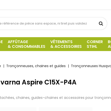
GE
AFFÛTAGE
VÊTEMENTS
CORNER
B
& CONSOMMABLES
& ACCESSOIRES
STIHL
A
e
Tronçonneuses, chaines et guides
Tronçonneuses Husqv
varna Aspire C15X-P4A
tachées, chaines, guides-chaines et accessoires pour tronçon