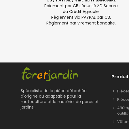
CB / PAYPAL / VIREMENT BANCAIRE
Paiement par CB sécurisé 3D Secure
du Crédit Agricole.
Règlement via PAYPAL par CB.
Règlement par virement bancaire.
Produit
Spécialiste de la pièce détachée
Pièce
d'origine ou adaptable pour la
Pièce
motoculture et le matériel de parcs et
jardins.
Affût
outill
Vêteme