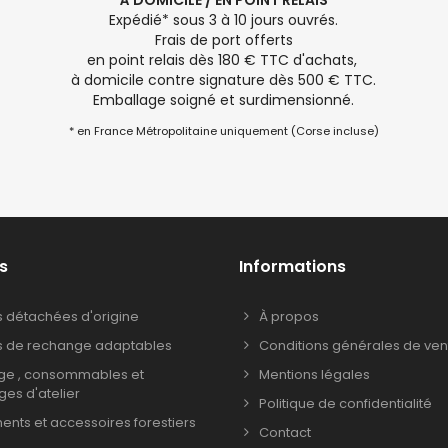
À DOMICILE / EN POINT RELAIS
Expédié* sous 3 à 10 jours ouvrés.
Frais de port offerts
en point relais dès 180 € TTC d'achats,
à domicile contre signature dès 500 € TTC.
Emballage soigné et surdimensionné.
* en France Métropolitaine uniquement (Corse incluse)
s
Informations
s détachées d'origine
À propos
s de rechange adaptables
Conditions générales de ven
age , consommables et
Mentions légales
ages d'atelier
Politique de confidentialité
nts et accessoires forestiers
Contact