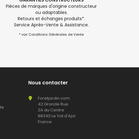
GARANTIES CONSTRUCTEURS
Pièces de marques d'origine constructeur
ou adaptables.
Retours et échanges produits*.
Service Après-Vente & Assistance.
* voir Conditions Générales de Vente
Nous contacter
Foretjardin.com
42 Grande Rue
te
ZA du Centre
88340 Le Val d'Ajol
France