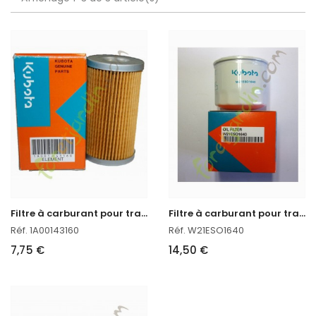
F
iltre à carburant pour tracteur kubota
F
iltre à carburant pour tracteur kubota
Réf. 1A00143160
Réf. W21ESO1640
7,75 €
14,50 €