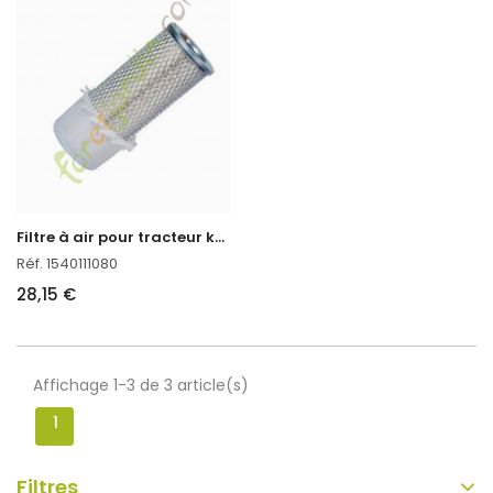
F
iltre à air pour tracteur kubota
Réf. 1540111080
28,15 €
Affichage 1-3 de 3 article(s)
1
Filtres