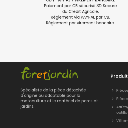
CB / PAYPAL / VIREMENT BANCAIRE
Paiement par CB sécurisé 3D Secure
du Crédit Agricole.
Règlement via PAYPAL par CB.
Règlement par virement bancaire.
Produit
Spécialiste de la pièce détachée
Pièce
d'origine ou adaptable pour la
Pièce
motoculture et le matériel de parcs et
jardins.
Affût
outill
Vêteme