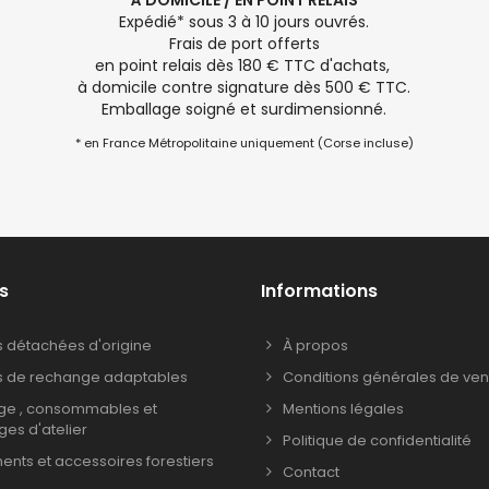
À DOMICILE / EN POINT RELAIS
Expédié* sous 3 à 10 jours ouvrés.
Frais de port offerts
en point relais dès 180 € TTC d'achats,
à domicile contre signature dès 500 € TTC.
Emballage soigné et surdimensionné.
* en France Métropolitaine uniquement (Corse incluse)
s
Informations
s détachées d'origine
À propos
s de rechange adaptables
Conditions générales de ven
age , consommables et
Mentions légales
ages d'atelier
Politique de confidentialité
nts et accessoires forestiers
Contact