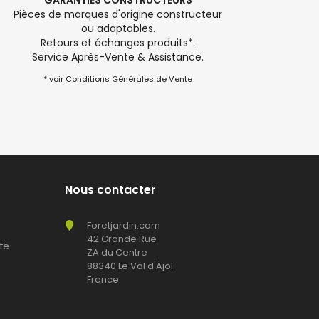
GARANTIES CONSTRUCTEURS
Pièces de marques d'origine constructeur
ou adaptables.
Retours et échanges produits*.
Service Après-Vente & Assistance.
* voir Conditions Générales de Vente
Nous contacter
Foretjardin.com
42 Grande Rue
te
ZA du Centre
88340 Le Val d'Ajol
France