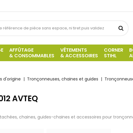
GE
AFFÛTAGE
VÊTEMENTS
CORNER
B
& CONSOMMABLES
& ACCESSOIRES
STIHL
A
 d'origine
Tronçonneuses, chaines et guides
Tronçonneuse
 012 AVTEQ
tachées, chaines, guides-chaines et accessoires pour tronçonne