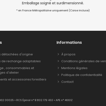
Emballage soigné et surdimensionné.
* en France Métropolitaine uniquement (Corse incluse)
s
Informations
s détachées d'origine
À propos
s de rechange adaptables
Conditions générales de ven
age , consommables et
Mentions légales
ages d'atelier
Politique de confidentialité
nts et accessoires forestiers
Contact
432 00025 • RCS Épinal n° B 802 179 432 • APE n° 4661Z