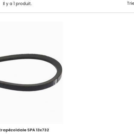
Tri
Il y a 1 produit.
trapézoïdale SPA 13x732