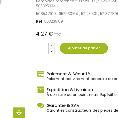
Remplace référence 503235007 ; 952030249 ; 
505325334 ;
508547100 ; 952030164 ; 521231501 ; 521377801
Réf.
503235109
4,27 €
TTC
Ajouter au panier
Paiement & Sécurité
Paiement par virement bancaire ou par
Expédition & Livraison
À domicile ou en point relais. Expéditio
Garantie & SAV
Garanties constructeurs des pièces d