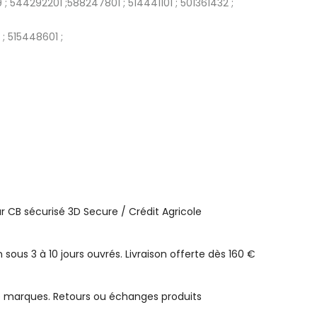
544292201 ;588247801 ; 514441101 ; 501361432 ;
 ; 515448601 ;
 CB sécurisé 3D Secure / Crédit Agricole
n sous 3 à 10 jours ouvrés. Livraison offerte dès 160 €
e marques. Retours ou échanges produits