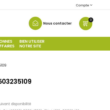
Compte
0
Nous contacter
ONNES
BIEN UTILISER
FFAIRES
NOTRE SITE
5109
 503235109
vant disponibilité