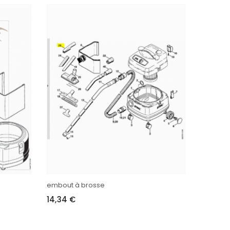
embout à brosse
14,34 €