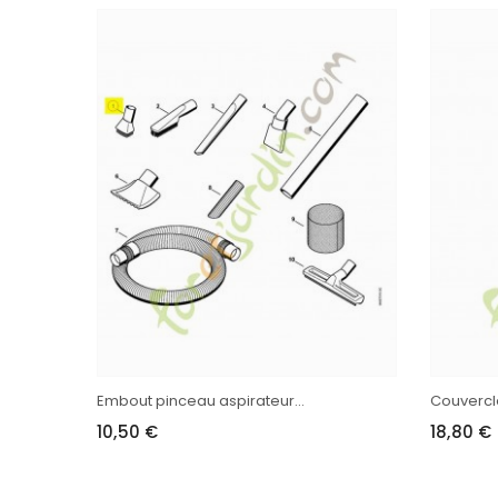
Embout pinceau aspirateur...
Couvercl
10,50 €
18,80 €