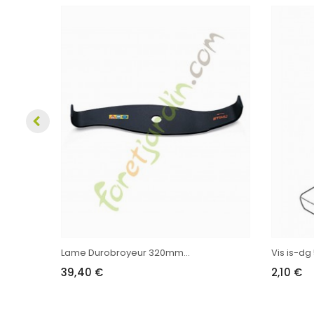
Lame Durobroyeur 320mm...
Vis is-dg 
39,40 €
2,10 €