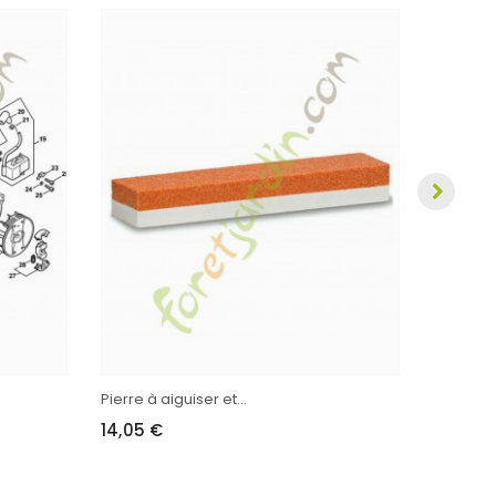
Tuyau
7,70 €
Pierre à aiguiser et...
14,05 €