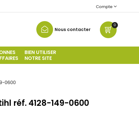
Compte
0
Nous contacter
ONNES
BIEN UTILISER
FFAIRES
NOTRE SITE
149-0600
ihl réf. 4128-149-0600