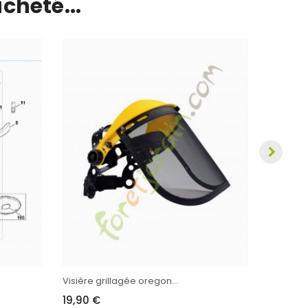
cheté...
Cable
10,51 €
Visière grillagée oregon...
19,90 €