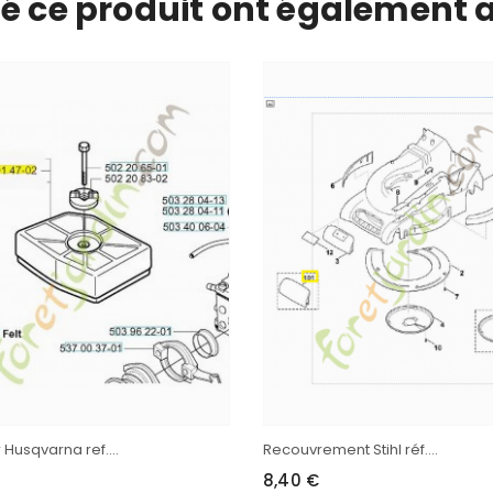
té ce produit ont également a
ir Husqvarna ref....
Recouvrement Stihl réf....
8,40 €