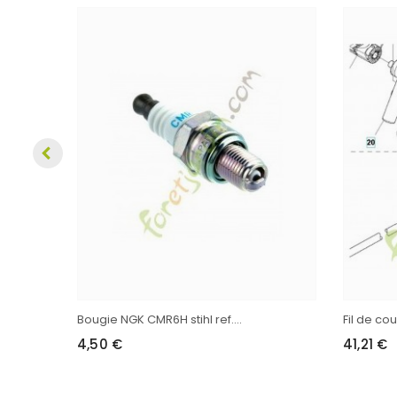
Bougie NGK CMR6H stihl ref....
Fil de co
4,50 €
41,21 €