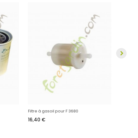
Courroie
98,70 
Filtre à gasoil pour F 3680
16,40 €