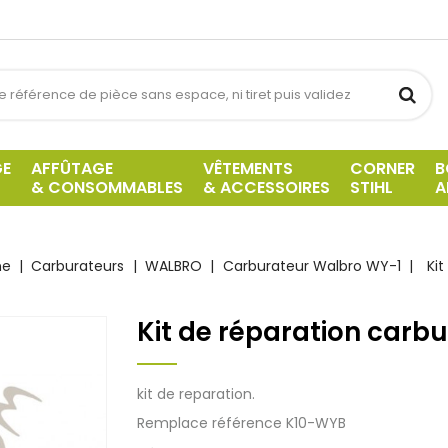
GE
AFFÛTAGE
VÊTEMENTS
CORNER
B
& CONSOMMABLES
& ACCESSOIRES
STIHL
A
ne
Carburateurs
WALBRO
Carburateur Walbro WY-1
Kit
Kit de réparation carb
kit de reparation.
Remplace référence K10-WYB